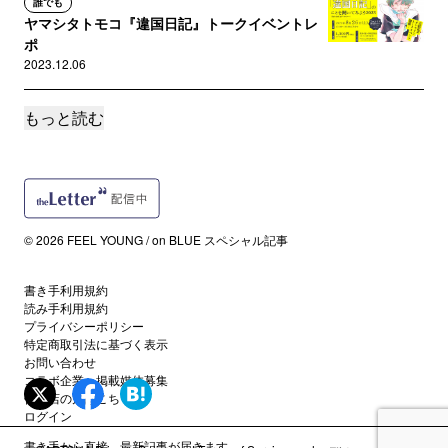
誰でも
ヤマシタトモコ『違国日記』トークイベントレ
ポ
2023.12.06
もっと読む
誰でも
じゃんぽ～る西×映画監督フィリップ・ドゥ・シ
ョーヴロン特別対談！
2023.09.05
誰でも
© 2026 FEEL YOUNG / on BLUE スペシャル記事
じゃんぽ〜る西「モンプチ 嫁はフランス人」発
売記念インタビュー!
書き手利用規約
2023.08.29
読み手利用規約
プライバシーポリシー
特定商取引法に基づく表示
誰でも
お問い合わせ
「午前3時の不協和音」発売記念、ねむようこイ
コラボ企業・掲載媒体募集
ンタビュー！
代理店の方はこちら
2023.08.15
ログイン
書き手から直接、最新記事が届きます。