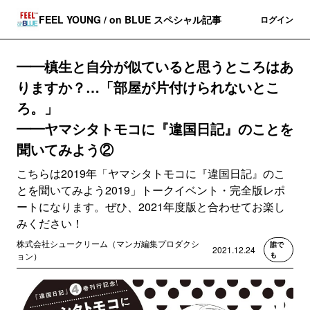
FEEL YOUNG / on BLUE スペシャル記事
登録
ログイン
━━槙生と自分が似ていると思うところはあ
りますか？…「部屋が片付けられないとこ
ろ。」
━━ヤマシタトモコに『違国日記』のことを
聞いてみよう②
こちらは2019年「ヤマシタトモコに『違国日記』のこ
とを聞いてみよう2019」トークイベント・完全版レポ
ートになります。ぜひ、2021年度版と合わせてお楽し
みください！
株式会社シュークリーム（マンガ編集プロダクシ
誰で
2021.12.24
ョン）
も