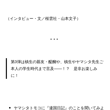
（インタビュー・文／桜雲社・山本文子）
***
第3弾は槙生の親友・醍醐や、槙生やヤマシタ先生ご
本人の学生時代まで言及――！？ 是非お楽しみ
に！
ヤマシタトモコに『違国日記』のことを聞いてみよ